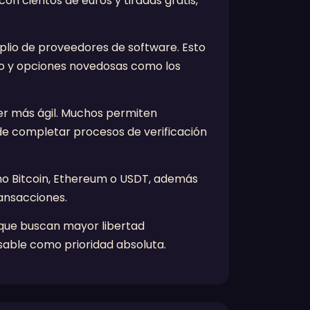
n cientos de euros y tiradas gratis,
lio de proveedores de software. Esto
ivo y opciones novedosas como los
 ser más ágil. Muchos permiten
 de completar procesos de verificación
mo Bitcoin, Ethereum o USDT, además
ransacciones.
 que buscan mayor libertad
able como prioridad absoluta.