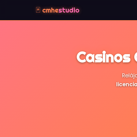
🃏 cmhe
studio
Casinos 
Reláj
licenci