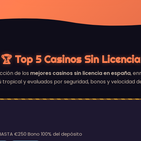
🏆 Top 5 Casinos Sin Licencia
cción de los
mejores casinos sin licencia en españa
, e
tropical y evaluados por seguridad, bonos y velocidad d
 HASTA €250 Bono 100% del depósito