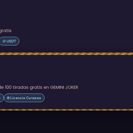
gratis
🪙 USDT
 100 tiradas gratis en GEMINI JOKER
o
🌐 Licencia Curazao