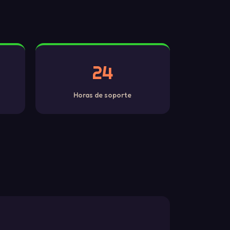
24
Horas de soporte