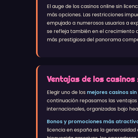
El auge de los casinos online sin li
más opciones. Las restricciones impu
empujado a numerosos usuarios a exp
se refleja también en el crecimiento d
más prestigiosa del panorama compet
Ventajas de los casinos 
Elegir uno de los
mejores casinos sin
continuación repasamos las ventajas
internacionales, organizadas bajo head
Bonos y promociones más atractiv
licencia en españa es la generosidad