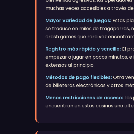
bienvenida agresivos, los operadores 
muchas veces accesibles a través de 
Mayor variedad de juegos:
Estas pl
se traduce en miles de tragaperras, m
crash games que rara vez encontrará
Registro más rápido y sencillo:
El pr
empezar a jugar en pocos minutos, e 
extensos al principio.
Métodos de pago flexibles:
Otra ven
de billeteras electrónicas y otros m
Menos restricciones de acceso:
Los 
encuentran en estos casinos una alt