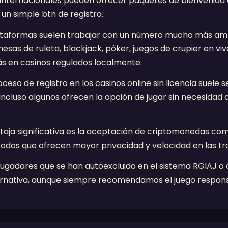
internacionales pueden ofrecer paquetes de bienvenida co
un simple btn de registro.
ataformas suelen trabajar con un número mucho más amp
esas de ruleta, blackjack, póker, juegos de crupier en v
s en casinos regulados localmente.
oceso de registro en los casinos online sin licencia suele
incluso algunos ofrecen la opción de jugar sin necesidad
taja significativa es la aceptación de criptomonedas co
étodos que ofrecen mayor privacidad y velocidad en las t
jugadores que se han autoexcluido en el sistema RGIAJ o
ernativa, aunque siempre recomendamos el juego respons