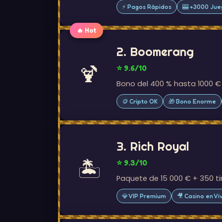
⚡ Pagos Rápidos
🎰 +3000 Jue
🔥 Hot
2. Boomerang
🍹
⭐ 9.6/10
Bono del 400 % hasta 1000 € 
🪙 Cripto OK
🎁 Bono Enorme
3. Rich Royal
🏝️
⭐ 9.3/10
Paquete de 15 000 € + 350 ti
💎 VIP Premium
🎥 Casino en Vi